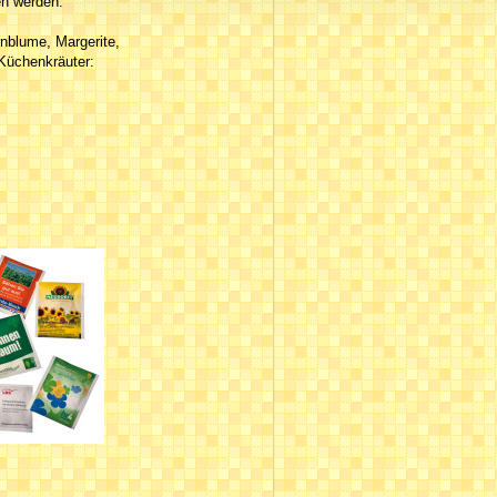
en werden.
nblume, Margerite,
Küchenkräuter: