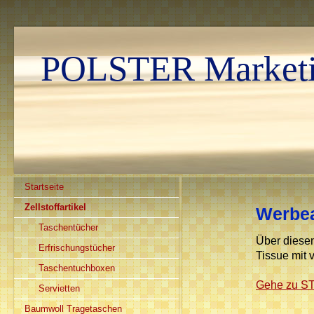
POLSTER Marketin
Startseite
Zellstoffartikel
Werbear
Taschentücher
Über diese
Erfrischungstücher
Tissue mit v
Taschentuchboxen
Gehe zu ST
Servietten
Baumwoll Tragetaschen